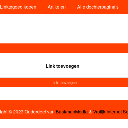
Linktegoed kopen
Artikelen
Alle dochterpagina's
Link toevoegen
Link toevoegen
ight © 2023 Onderdeel van
BaakmanMedia
&
Vrolijk Internet S