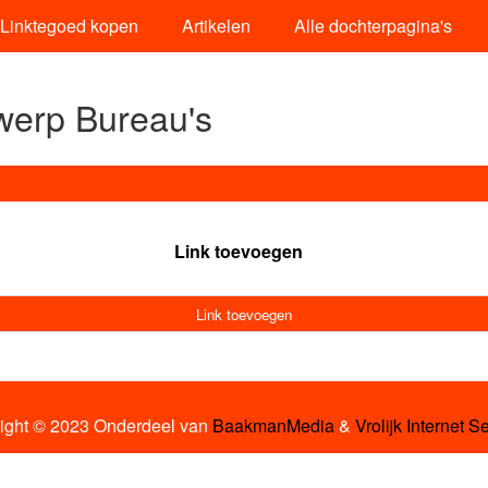
Linktegoed kopen
Artikelen
Alle dochterpagina's
werp Bureau's
Link toevoegen
Link toevoegen
ight © 2023 Onderdeel van
BaakmanMedia
&
Vrolijk Internet S